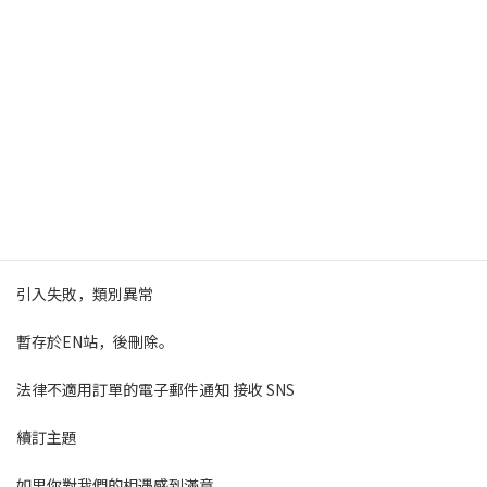
巴士班次多，價格也固定。可以輕鬆遊覽的路線並避免擁堵。這是
根
www.google.com
業務聯絡備忘錄
切換到塊編輯器時，有一些本地事實
引入失敗，類別異常
暫存於EN站，後刪除。
法律不適用訂單的電子郵件通知 接收 SNS
續訂主題
如果你對我們的相遇感到滿意