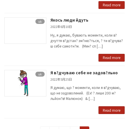
Read more
Якось люди йдуть
uk
2022年6月10日
Ну, я думаю, бувають моменти, коли в?
дчуття в?дстан? зм?ню?ться, ? ти в?дчува?
ш себе самотн?м. (Мен? сп […]
Read more
Я в?дчуваю себе не задов?льно
uk
2022年5月25日
Я думаю, що ? моменти, коли я в?дчуваю,
що не задоволений. (Ех! ? лише 200 м?
льйон?в! Малюнок) & […]
Read more