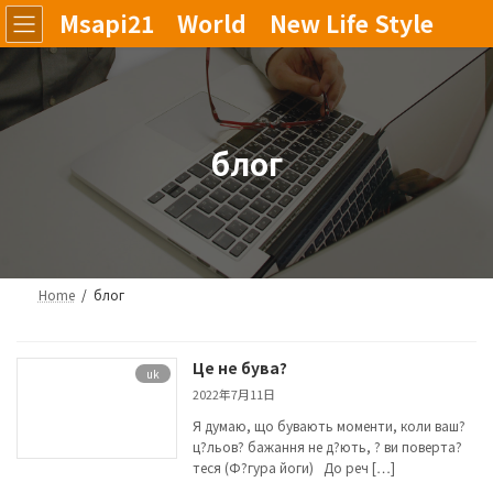
Skip
Skip
Msapi21 World New Life Style
to
to
the
the
content
Navigation
блог
Home
блог
Це не бува?
uk
2022年7月11日
Я думаю, що бувають моменти, коли ваш?
ц?льов? бажання не д?ють, ? ви поверта?
теся (Ф?гура йоги) До реч […]