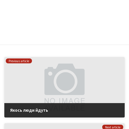
Зберегти моє ім'я, e-mail, та адресу сайту в цьому
браузері для моїх подальших коментарів.
はい、私をあなたのメーリングリストに追加してください。
Previous article
Якось люди йдуть
2022年6月10日
Next article