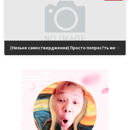
(Низьке самоствердження) Просто попрос?ть мене це зробити
2022年7月15日