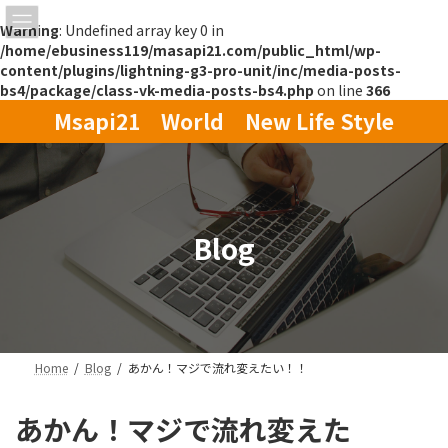
Warning
: Undefined array key 0 in
/home/ebusiness119/masapi21.com/public_html/wp-
content/plugins/lightning-g3-pro-unit/inc/media-posts-
bs4/package/class-vk-media-posts-bs4.php
on line
366
コ
ナ
Msapi21 World New Life Style
ン
ビ
テ
ゲ
ン
ー
ツ
シ
へ
ョ
ス
ン
Blog
キ
に
ッ
移
プ
動
Home
Blog
あかん！マジで流れ変えたい！！
あかん！マジで流れ変えた