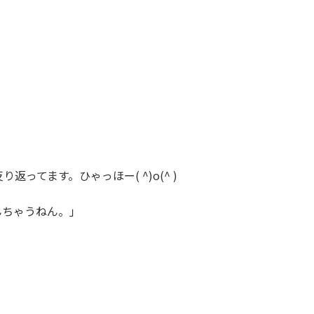
ってます。ひゃっほー( ^)o(^ )
んちゃうねん。」