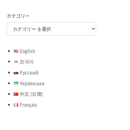
カテゴリー
English
한국어
Русский
Українська
中文 (台灣)
Français