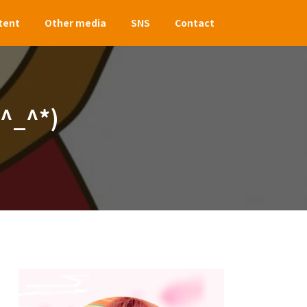
tent
Other media
SNS
Contact
_^*)