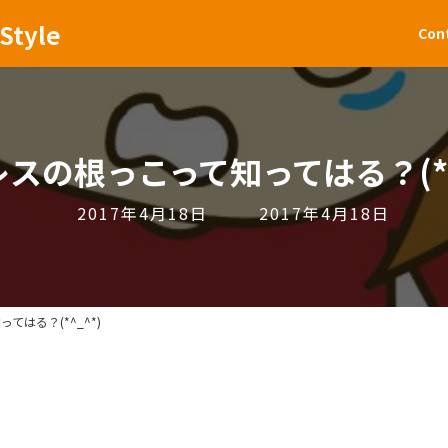
Style
Con
スの根っこって知ってはる？(*^
最
2017年4月18日
2017年4月18日
終
更
新
日
てはる？(*^_^*)
時
: