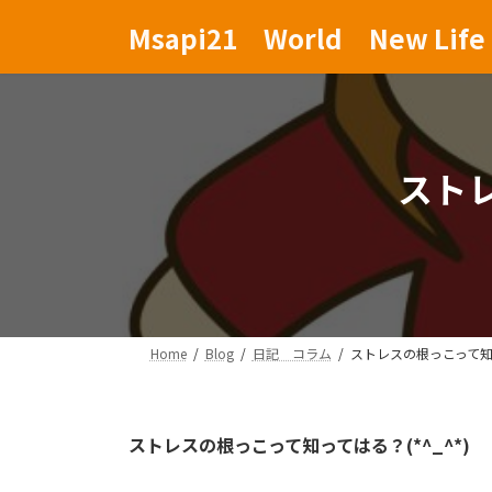
コ
ナ
Msapi21 World New Life 
ン
ビ
テ
ゲ
ン
ー
ツ
シ
へ
ョ
ス
ン
ストレ
キ
に
ッ
移
プ
動
Home
Blog
日記 コラム
ストレスの根っこって知っ
ストレスの根っこって知ってはる？(*^_^*)