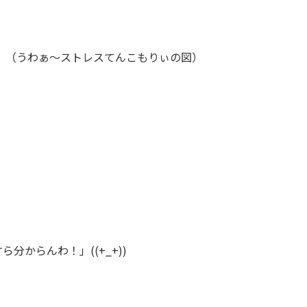
（うわぁ～ストレスてんこもりぃの図）
からんわ！」((+_+))