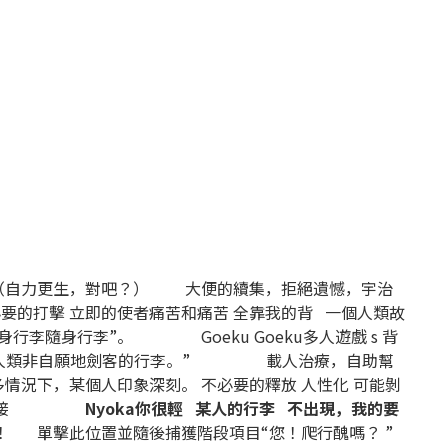
（自力更生，對吧？）
大便的續集，拒絕遺憾，宇治
必要的打擊
立即的使者痛苦和痛苦
全靠我的背
一個人類故
隨身行李隨身行李”。
Goeku Goeku多人遊戲
s
背
人類非自願地劍客的行李。”
載人治療，自助幫
多情況下，某個人印象深刻。
不必要的釋放
人性化
可能剝
接
Nyoka你很輕
某人的行李
不出現，我的要
！
單擊此位置並隨後捕獲階段項目“
您！爬行醜嗎？ ”