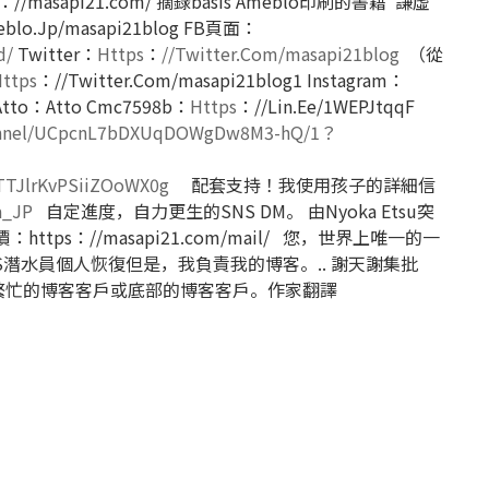
s：
//masapi21.com/
摘錄basis Ameblo印刷的書籍“謙虛
blo.Jp/masapi21blog
FB頁面：
d/
Twitter：
Https
：
//Twitter.Com/masapi21blog
（從
ttps
：//Twitter.Com/masapi21blog1
Instagram：
tto：Atto Cmc7598b：
Https
：//Lin.Ee/1WEPJtqqF
annel/UCpcnL7bDXUqDOWgDw8M3-hQ/1？
TTJlrKvPSiiZOoWX0g
配套支持！我使用孩子的詳細信
a_JP
自定進度，自力更生的SNS DM。
由Nyoka Etsu突
價：https：
//masapi21.com/mail/
您，世界上唯一的一
S潛水員個人恢復但是，我負責我的博客。..
謝天謝集批
繁忙的博客客戶或底部的博客客戶。作家翻譯