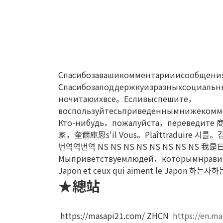
Спасибозавашикомментарииисообщен
Спасибозаподдержкуизразныхсоциаль
ночитаюихвсе。Есливыспешите，
воспользуйтесьприведеннымнижеком
Кто-нибудь，пожалуйста，переведите
家，奎爾庫恩s'il Vous。Plaîttraduire
시를。
번역역번역 NS NS NS NS NS NS NS NS
我是
Мыприветствуемлюдей，которымнрави
Japon et ceux qui aiment le Japon
하는사하
★總站
https://masapi21.com/
ZHCN
https://en.m