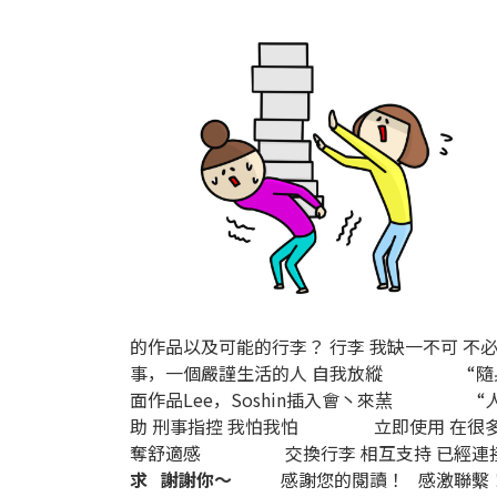
的作品以及可能的行李？
行李
我缺一不可
不
事，一個嚴謹生活的人
自我放縱
“
面作品Lee，Soshin插入會丶來蓔
“
助
刑事指控
我怕我怕
立即使用
在很
奪舒適感
交換行李
相互支持
已經連
求
謝謝你〜
感謝您的閱讀！
感激聯繫