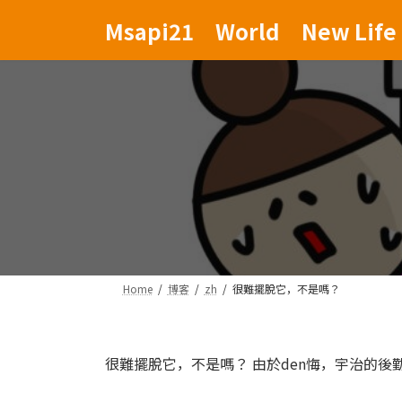
Skip
Skip
Msapi21 World New Life 
to
to
the
the
content
Navigation
Home
博客
zh
很難擺脫它，不是嗎？
很難擺脫它，不是嗎？
由於den悔，宇治的後勤