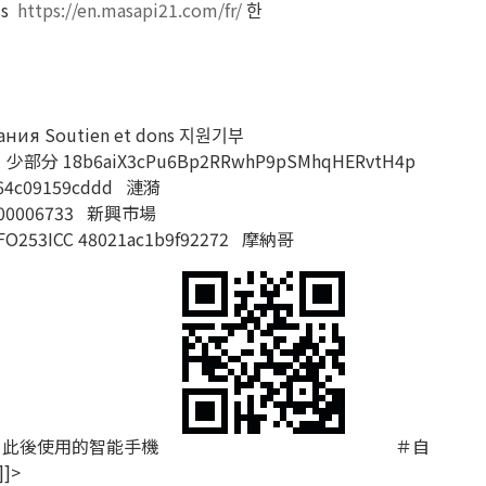
is
https://en.masapi21.com/fr/
한
ания
Soutien et dons
지원기부
少部分
18b6aiX3cPu6Bp2RRwhP9pSMhqHERvtH4p
64c09159cddd
漣漪
00006733
新興市場
253ICC 48021ac1b9f92272
摩納哥
此後使用的智能手機
＃自
]>