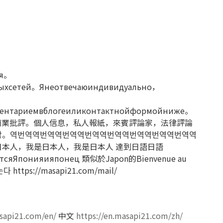
ия。
ныхсетей。Янеотвечаюиндивидуально，
ментариемвблогеиликонтактнойформойниже。
商業批評。個人信息，私人報紙，來賓評論家，法律評論
감。역번역역번역역번역역번역역번역역번역역번역역번역역
日本人，我是日本人，我是日本人
達到日語日語
тсяЯпонияияпонец
類似於Japon的Bienvenue au
는다
https://masapi21.com/mail/
asapi21.com/en/
中文
https://en.masapi21.com/zh/