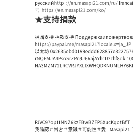
русскийhttp
://en.masapi21.com/ru/
franca
국
https://en.masapi21.com/ko/
★支持捐款
捐贈支持
捐款支持
Поддержкаипожертвов
https://paypal.me/masapi21?locale.x=ja_JP
以太坊
0x2635ebd0199eddd628857e322757
rNQEMJA4PsoSrZRn9J6RajAYhcDzzhf8ok
10
NA3MZM72LRCVRJYXLIXWHQDKNUMLHY6KFO
PJVC97opttNNZ6kzFBwBZFP5XucKqotBfT
我確認＃博客＃意識＃可能性＃愛
Masapi21
]