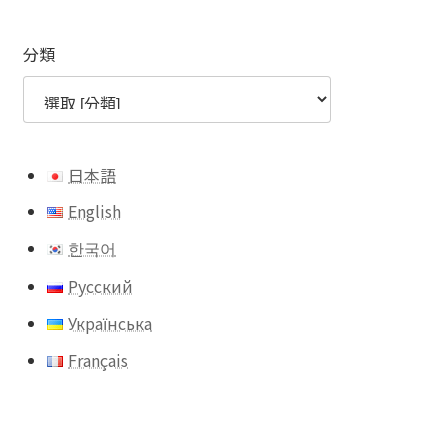
分類
日本語
English
한국어
Русский
Українська
Français