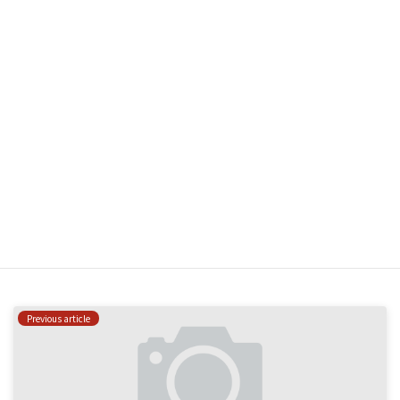
個人網站網址
在
瀏覽器
中儲存顯示名稱、電子郵件地址及個人網站網址，以供
下次發佈留言時使用。
はい、私をあなたのメーリングリストに追加してください。
Previous article