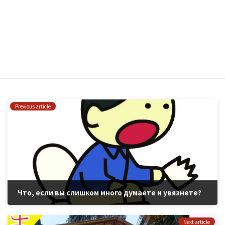
Сохранить моё имя, email и адрес сайта в этом
браузере для последующих моих комментариев.
はい、私をあなたのメーリングリストに追加してください。
Previous article
Что, если вы слишком много думаете и увязнете?
2021年5月25日
Next article