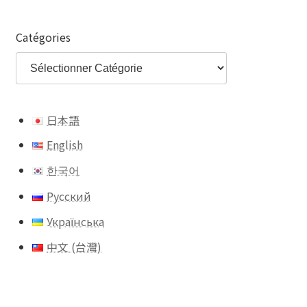
Catégories
日本語
English
한국어
Русский
Українська
中文 (台灣)