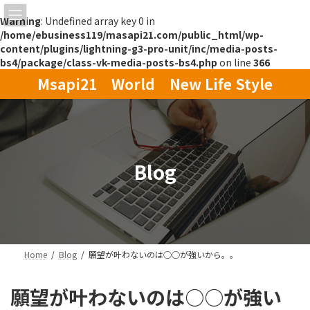
Warning
: Undefined array key 0 in
/home/ebusiness119/masapi21.com/public_html/wp-
content/plugins/lightning-g3-pro-unit/inc/media-posts-
bs4/package/class-vk-media-posts-bs4.php
on line
366
コ
ナ
Msapi21 World New Life Style
ン
ビ
テ
ゲ
ン
ー
ツ
シ
へ
ョ
ス
ン
Blog
キ
に
ッ
移
プ
動
Home
Blog
願望が叶わないのは○○が強いから。。
願望が叶わないのは○○が強い