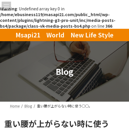
Warning
: Undefined array key 0 in
/home/ebusiness119/masapi21.com/public_html/wp-
content/plugins/lightning-g3-pro-unit/inc/media-posts-
bs4/package/class-vk-media-posts-bs4.php
on line
366
コ
ナ
Msapi21 World New Life Style
ン
ビ
テ
ゲ
ン
ー
ツ
シ
へ
ョ
ス
ン
Blog
キ
に
ッ
移
プ
動
Home
Blog
重い腰が上がらない時に使う○○。
重い腰が上がらない時に使う