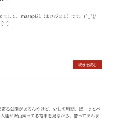
、 masapi21（まさぴ２１）です。(^_^)/
[…]
続きを読む
で寄る公園があるんやけど、少しの時間、ぼーっとベ
の人達が沢山乗ってる電車を見ながら、昔ってあんま