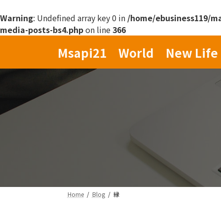
Warning
: Undefined array key 0 in
/home/ebusiness119/mas
media-posts-bs4.php
on line
366
コ
ナ
Msapi21 World New Life 
ン
ビ
テ
ゲ
ン
ー
ツ
シ
へ
ョ
ス
ン
キ
に
ッ
移
プ
動
Home
Blog
縁