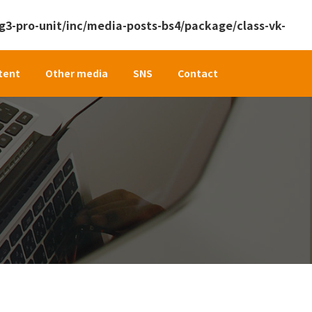
3-pro-unit/inc/media-posts-bs4/package/class-vk-
tent
Other media
SNS
Contact