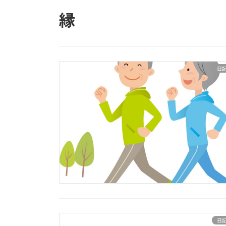
縁
日
日