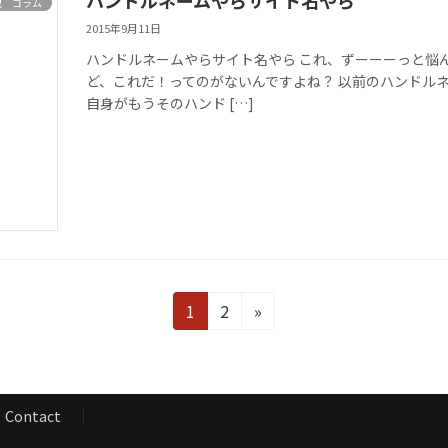
ハンドルネームやらサイト名やら
記 コラム
2015年9月11日
ハンドルネームやらサイト名やら これ、ずーーーっと悩
ど、これだ！ってのがないんですよね？ 以前のハンドル
自身がもうそのハンド […]
固
固
1
2
»
定
定
ペ
ペ
ー
ー
ジ
ジ
Contact