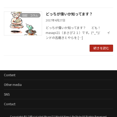
どっちが偉いか知ってます？
日記 コラム
2017年4月27日
どっちが偉いか知ってます？ ども！
masapi21（まさぴ２１）です。(^_^)/ イ
ンドの舌磨きとやらを […]
続きを読む
Content
Other media
SNS
Contact
Copyright ©( Official site) Msapi21 World New Life Style All Rights Reserved.