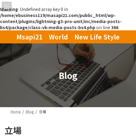
Warning
: Undefined array key 0 in
/home/ebusiness119/masapi21.com/public_html/wp-
content/plugins/lightning-g3-pro-unit/inc/media-posts-
bs4/package/class-vk-media-posts-bs4.php
on line
366
コ
ナ
Msapi21 World New Life Style
ン
ビ
テ
ゲ
ン
ー
ツ
シ
へ
ョ
ス
ン
Blog
キ
に
ッ
移
プ
動
Home
Blog
立場
立場