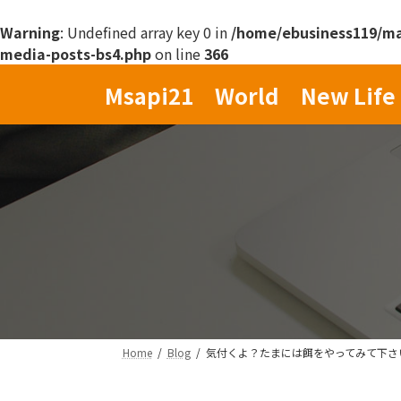
Warning
: Undefined array key 0 in
/home/ebusiness119/mas
media-posts-bs4.php
on line
366
コ
ナ
Msapi21 World New Life 
ン
ビ
テ
ゲ
ン
ー
ツ
シ
へ
ョ
ス
ン
キ
に
ッ
移
プ
動
Home
Blog
気付くよ？たまには餌をやってみて下さ