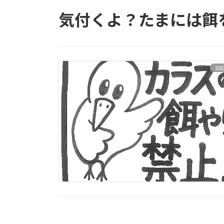
気付くよ？たまには餌
日