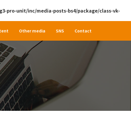
3-pro-unit/inc/media-posts-bs4/package/class-vk-
tent
Other media
SNS
Contact