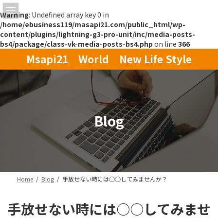
Warning
: Undefined array key 0 in
/home/ebusiness119/masapi21.com/public_html/wp-
content/plugins/lightning-g3-pro-unit/inc/media-posts-
bs4/package/class-vk-media-posts-bs4.php
on line
366
コ
ナ
Msapi21 World New Life Style
ン
ビ
テ
ゲ
ン
ー
ツ
シ
へ
ョ
ス
ン
Blog
キ
に
ッ
移
プ
動
Home
Blog
手放せない時には○○してみませんか？
手放せない時には○○してみませ