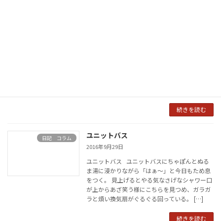
ちんねん日和の復活。。
日記 コラム
2016年10月14日
ちんねん日和の復活。。 そう、まだ今みたいに
ブログシステムとかが発達していない時代。。
見ようみまねで何とか「伝えたい！」とか「残
したい！」の一心で作って運営していたサイ
ト。。 「ちんねん日和」のデータが残 […]
続きを読む
ユニットバス
日記 コラム
2016年9月29日
ユニットバス ユニットバスにちゃぽんとぬる
ま湯に浸かりながら「はぁ～」と今日もため息
をつく。 見上げるとやる気なさげなシャワー口
が上からあざ笑う様にこちらを見つめ、ガラガ
ラと煩い換気扇がぐるぐる回っている。 […]
続きを読む