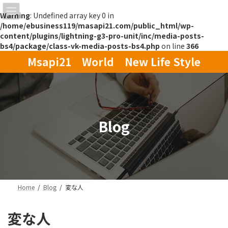
Warning
: Undefined array key 0 in
/home/ebusiness119/masapi21.com/public_html/wp-
content/plugins/lightning-g3-pro-unit/inc/media-posts-
bs4/package/class-vk-media-posts-bs4.php
on line
366
コ
ナ
Msapi21 World New Life Style
ン
ビ
テ
ゲ
ン
ー
ツ
シ
へ
ョ
ス
ン
Blog
キ
に
ッ
移
プ
動
Home
Blog
変な人
変な人