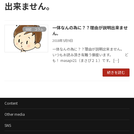
出来ません。
一体なんの為に？？理由が説明出来ませ
日記 コラム
ん。
2018年5月9日
一体なんの為に？？理由が説明出来ません。
いつもお読み頂き有難う御座います。 ど
も！ masapi21（まさぴ２１）です。 […]
続きを読む
Content
Other media
SNS