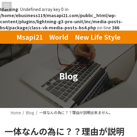
Warning
: Undefined array key 0 in
/home/ebusiness119/masapi21.com/public_html/wp-
content/plugins/lightning-g3-pro-unit/inc/media-posts-
bs4/package/class-vk-media-posts-bs4.php
on line
366
コ
ナ
Msapi21 World New Life Style
ン
ビ
テ
ゲ
ン
ー
ツ
シ
へ
ョ
ス
ン
Blog
キ
に
ッ
移
プ
動
Home
Blog
一体なんの為に？？理由が説明出来ません。
一体なんの為に？？理由が説明