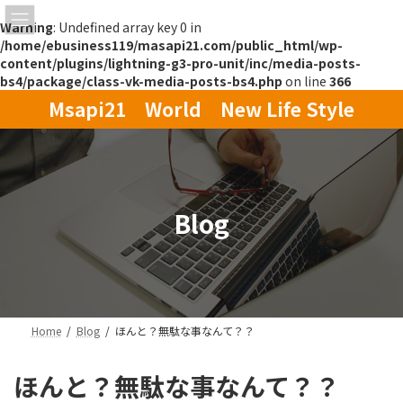
Warning
: Undefined array key 0 in
/home/ebusiness119/masapi21.com/public_html/wp-
content/plugins/lightning-g3-pro-unit/inc/media-posts-
bs4/package/class-vk-media-posts-bs4.php
on line
366
コ
ナ
Msapi21 World New Life Style
ン
ビ
テ
ゲ
ン
ー
ツ
シ
へ
ョ
ス
ン
Blog
キ
に
ッ
移
プ
動
Home
Blog
ほんと？無駄な事なんて？？
ほんと？無駄な事なんて？？