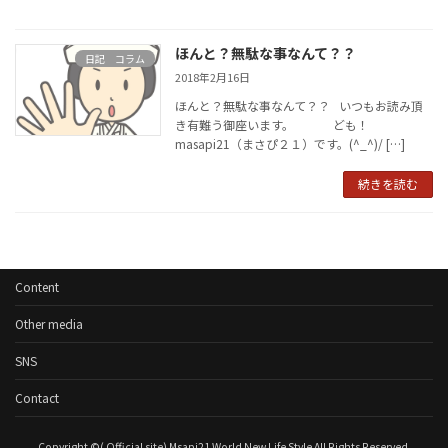
ほんと？無駄な事なんて？？
日記 コラム
2018年2月16日
ほんと？無駄な事なんて？？ いつもお読み頂
き有難う御座います。 ども！
masapi21（まさぴ２１）です。(^_^)/ […]
続きを読む
Content
Other media
SNS
Contact
Copyright ©( Official site) Msapi21 World New Life Style All Rights Reserved.