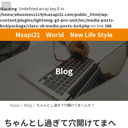
Warning
: Undefined array key 0 in
/home/ebusiness119/masapi21.com/public_html/wp-
content/plugins/lightning-g3-pro-unit/inc/media-posts-
bs4/package/class-vk-media-posts-bs4.php
on line
366
コ
ナ
Msapi21 World New Life Style
ン
ビ
テ
ゲ
ン
ー
ツ
シ
へ
ョ
ス
ン
Blog
キ
に
ッ
移
プ
動
Home
Blog
ちゃんとし過ぎて穴開けてまへんか？
ちゃんとし過ぎて穴開けてまへ