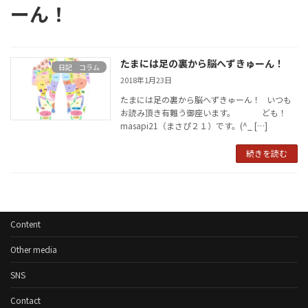
ーん！
たまには足の裏から脳へずきゅーん！
日記 コラム
2018年1月23日
たまには足の裏から脳へずきゅーん！ いつも
お読み頂き有難う御座います。 ども！
masapi21（まさぴ２１）です。(^_ […]
続きを読む
Content
Other media
SNS
Contact