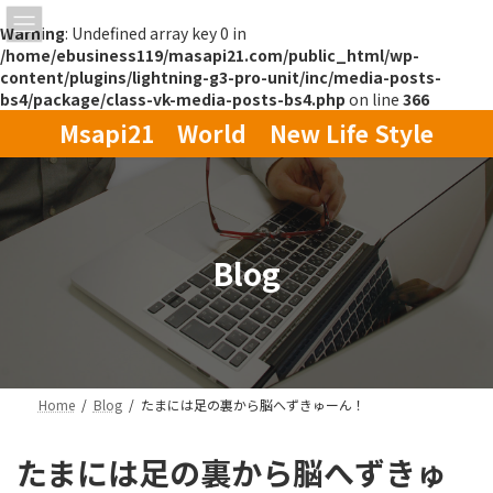
Warning
: Undefined array key 0 in
/home/ebusiness119/masapi21.com/public_html/wp-
content/plugins/lightning-g3-pro-unit/inc/media-posts-
bs4/package/class-vk-media-posts-bs4.php
on line
366
コ
ナ
Msapi21 World New Life Style
ン
ビ
テ
ゲ
ン
ー
ツ
シ
へ
ョ
ス
ン
Blog
キ
に
ッ
移
プ
動
Home
Blog
たまには足の裏から脳へずきゅーん！
たまには足の裏から脳へずきゅ