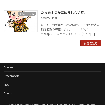
たった１つが始められない時。
日記 コラム
2018年4月23日
たった１つが始められない時。 いつもお読み
頂き有難う御座います。 ども！
masapi21（まさぴ２１）です。(^_^)/ […]
続きを読む
Content
Other media
SNS
Contact
Copyright ©( Official site) Msapi21 World New Life Style All Rights Reserved.