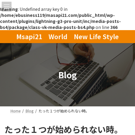
Warning
: Undefined array key 0 in
/home/ebusiness119/masapi21.com/public_html/wp-
content/plugins/lightning-g3-pro-unit/inc/media-posts-
bs4/package/class-vk-media-posts-bs4.php
on line
366
コ
ナ
Msapi21 World New Life Style
ン
ビ
テ
ゲ
ン
ー
ツ
シ
へ
ョ
ス
ン
Blog
キ
に
ッ
移
プ
動
Home
Blog
たった１つが始められない時。
たった１つが始められない時。