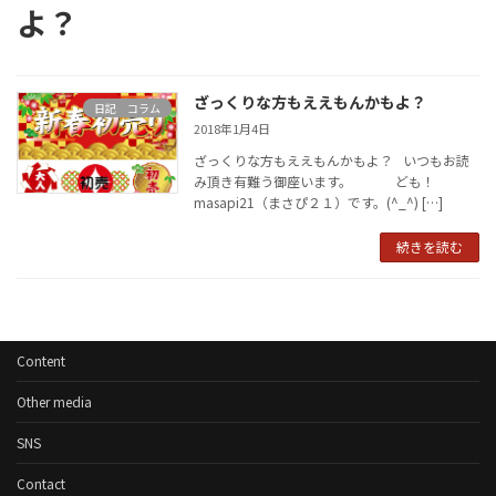
よ？
ざっくりな方もええもんかもよ？
日記 コラム
2018年1月4日
ざっくりな方もええもんかもよ？ いつもお読
み頂き有難う御座います。 ども！
masapi21（まさぴ２１）です。(^_^) […]
続きを読む
Content
Other media
SNS
Contact