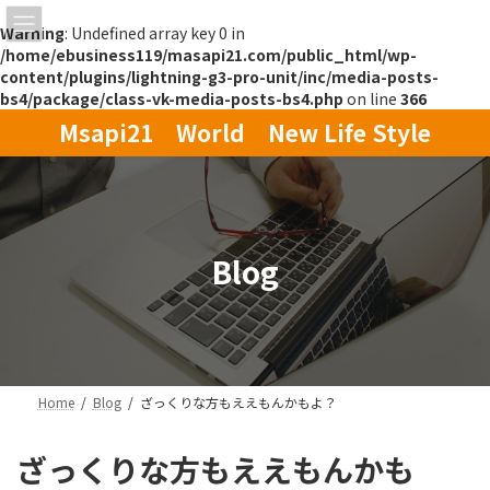
Warning
: Undefined array key 0 in
/home/ebusiness119/masapi21.com/public_html/wp-
content/plugins/lightning-g3-pro-unit/inc/media-posts-
bs4/package/class-vk-media-posts-bs4.php
on line
366
コ
ナ
Msapi21 World New Life Style
ン
ビ
テ
ゲ
ン
ー
ツ
シ
へ
ョ
ス
ン
Blog
キ
に
ッ
移
プ
動
Home
Blog
ざっくりな方もええもんかもよ？
ざっくりな方もええもんかも