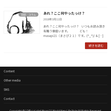
あれ？ここ何やったっけ？
日記 コラム
2018年3月11日
あれ？ここ何やったっけ？ いつもお読み頂き
有難う御座います。 ども！
masapi21（まさぴ２１）です。(^_^)/ & […]
続きを読む
Content
Other media
SNS
Contact
Copyright ©( Official site) Msapi21 World New Life Style All Rights Reserved.