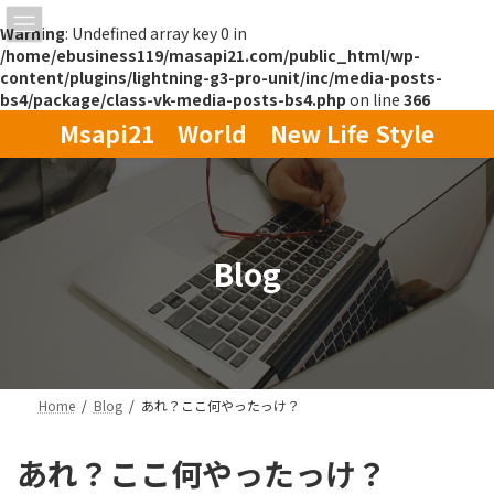
Warning
: Undefined array key 0 in
/home/ebusiness119/masapi21.com/public_html/wp-
content/plugins/lightning-g3-pro-unit/inc/media-posts-
bs4/package/class-vk-media-posts-bs4.php
on line
366
コ
ナ
Msapi21 World New Life Style
ン
ビ
テ
ゲ
ン
ー
ツ
シ
へ
ョ
ス
ン
Blog
キ
に
ッ
移
プ
動
Home
Blog
あれ？ここ何やったっけ？
あれ？ここ何やったっけ？