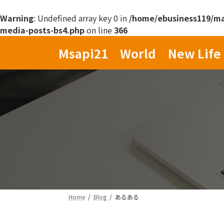
Warning
: Undefined array key 0 in
/home/ebusiness119/mas
media-posts-bs4.php
on line
366
コ
ナ
Msapi21 World New Life 
ン
ビ
テ
ゲ
ン
ー
ツ
シ
へ
ョ
ス
ン
キ
に
ッ
移
プ
動
Home
Blog
あるある