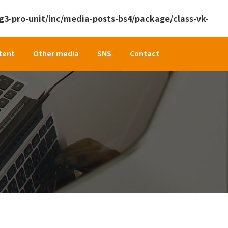
3-pro-unit/inc/media-posts-bs4/package/class-vk-
tent
Other media
SNS
Contact