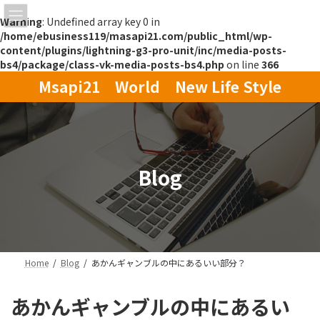
Warning
: Undefined array key 0 in
/home/ebusiness119/masapi21.com/public_html/wp-
content/plugins/lightning-g3-pro-unit/inc/media-posts-
bs4/package/class-vk-media-posts-bs4.php
on line
366
コ
ナ
Msapi21 World New Life Style
ン
ビ
テ
ゲ
ン
ー
ツ
シ
へ
ョ
ス
ン
Blog
キ
に
ッ
移
プ
動
Home
Blog
あかんギャンブルの中にあるいい部分？
あかんギャンブルの中にあるい