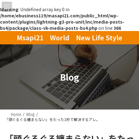
Warning
: Undefined array key 0 in
/home/ebusiness119/masapi21.com/public_html/wp-
content/plugins/lightning-g3-pro-unit/inc/media-posts-
bs4/package/class-vk-media-posts-bs4.php
on line
366
コ
ナ
Msapi21 World New Life Style
ン
ビ
テ
ゲ
ン
ー
ツ
シ
へ
ョ
ス
ン
Blog
キ
に
ッ
移
プ
動
Home
Blog
「頭ぐるぐる纏まらない」をたった1秒で解決するアレ。
「頭ぐるぐる纏まらない」をたっ