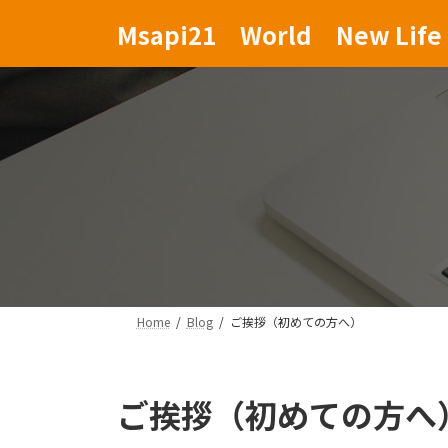
コ
ナ
Msapi21 World New Life 
ン
ビ
テ
ゲ
ン
ー
ツ
シ
へ
ョ
ス
ン
キ
に
ッ
移
プ
動
Home
Blog
ご挨拶（初めての方へ）
ご挨拶（初めての方へ