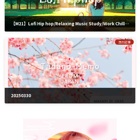
【M21】Lofi Hip hop/Relaxing Music Study/Work Chill Lofi Beats V-019
2025年3月30日
次の記事
20250330
2025年3月30日