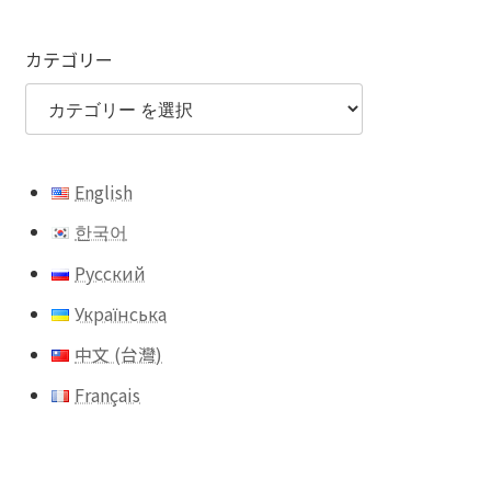
カテゴリー
English
한국어
Русский
Українська
中文 (台灣)
Français