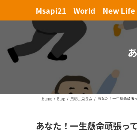
コ
ナ
Msapi21 World New Life 
ン
ビ
テ
ゲ
ン
ー
ツ
シ
へ
ョ
ス
ン
キ
に
ッ
移
プ
動
Home
Blog
日記 コラム
あなた！一生懸命頑張
あなた！一生懸命頑張っ