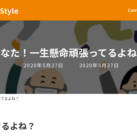
Style
Con
あなた！一生懸命頑張ってるよね
最
2020年5月27日
2020年5月27日
終
更
新
日
ってるよね？
時
:
てるよね？